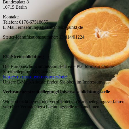
Bundesplatz 8
10715 Berlin
Kontakt:
Telefon: 0176-67518655
E-Mail: ernaehrung(at)hannahlaux(punkt)de
Steuer-Identifikationsnummer: 13/414/01224
EU-Streitschlichtung
Die Europäische Kommission stellt eine Plattform zur Online-
Streitbeilegung (OS) bereit:
https://ec.europa.eu/consumers/odr/
.
Unsere E-Mail-Adresse finden Sie oben im Impressum.
Verbraucherstreitbeilegung/Universalschlichtungsstelle
Wir sind nicht bereit oder verpflichtet, an Streitbeilegungsverfahren
vor einer Verbraucherschlichtungsstelle teilzunehmen.